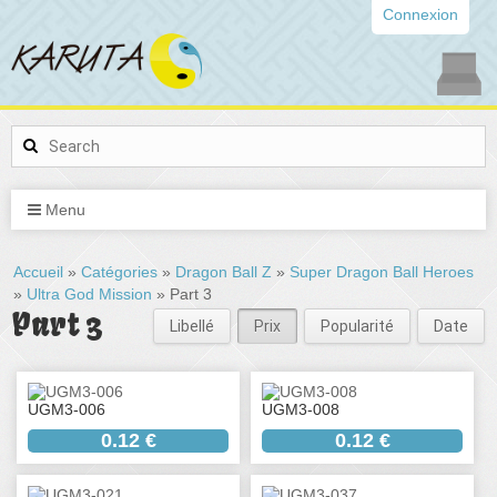
Connexion
Menu
Accueil
»
Catégories
»
Dragon Ball Z
»
Super Dragon Ball Heroes
»
Ultra God Mission
» Part 3
Part 3
Libellé
Prix
Popularité
Date
UGM3-006
UGM3-008
0.12 €
0.12 €