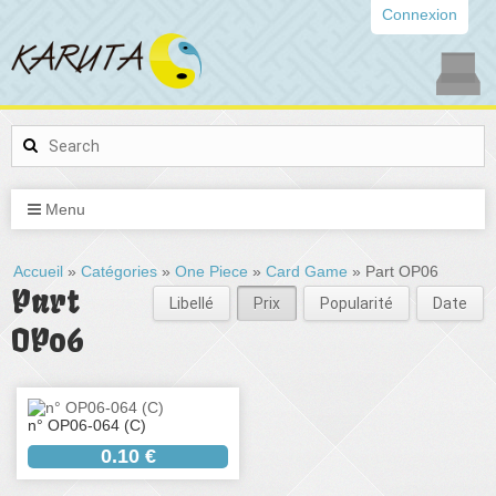
Connexion
Menu
Accueil
»
Catégories
»
One Piece
»
Card Game
» Part OP06
Part
Libellé
Prix
Popularité
Date
OP06
n° OP06-064 (C)
0.10 €