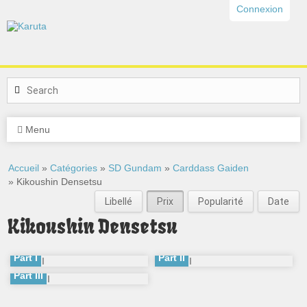
Connexion
Menu
Accueil
»
Catégories
»
SD Gundam
»
Carddass Gaiden
» Kikoushin Densetsu
Libellé
Prix
Popularité
Date
Kikoushin Densetsu
Part I
Part II
Part III