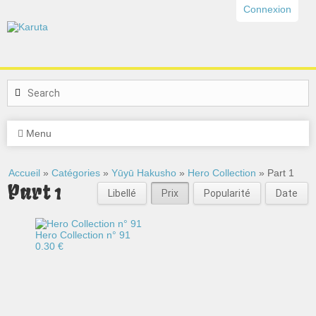
Connexion
Menu
Accueil
»
Catégories
»
Yūyū Hakusho
»
Hero Collection
» Part 1
Part 1
Libellé
Prix
Popularité
Date
Hero Collection n° 91
0.30 €